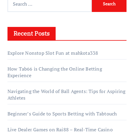
e
a
r
Recent Posts
c
h
f
Explore Nonstop Slot Fun at mahkota338
o
r
How Tab66 is Changing the Online Betting
:
Experience
Navigating the World of Ball Agents: Tips for Aspiring
Athletes
Beginner’s Guide to Sports Betting with Tabtouch
Live Dealer Games on Rai88 – Real-Time Casino