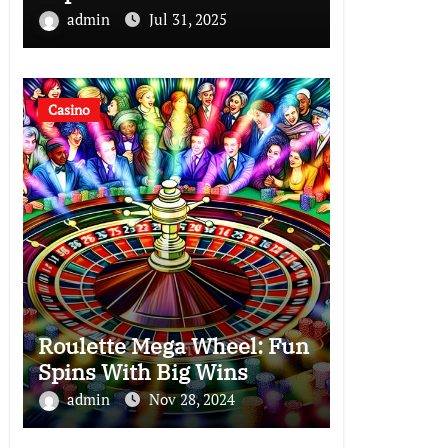
admin
Jul 31, 2025
Casino
Roulette Mega Wheel: Fun
Spins With Big Wins
admin
Nov 28, 2024