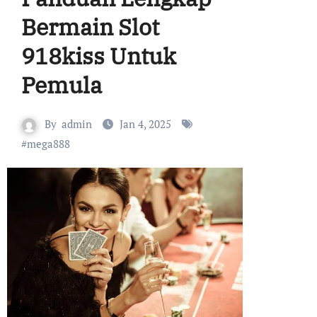
Bermain Slot
918kiss Untuk
Pemula
By
admin
Jan 4, 2025
#
mega888