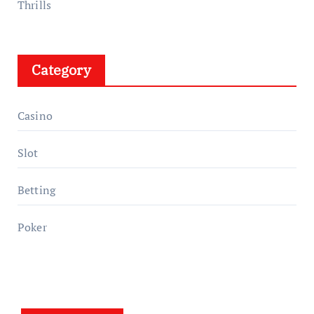
Thrills
Category
Casino
Slot
Betting
Poker