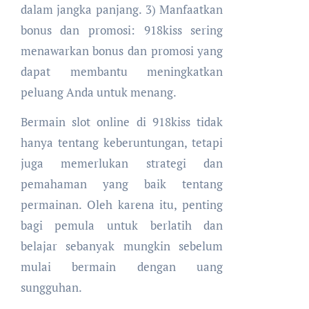
dalam jangka panjang. 3) Manfaatkan
bonus dan promosi: 918kiss sering
menawarkan bonus dan promosi yang
dapat membantu meningkatkan
peluang Anda untuk menang.
Bermain slot online di 918kiss tidak
hanya tentang keberuntungan, tetapi
juga memerlukan strategi dan
pemahaman yang baik tentang
permainan. Oleh karena itu, penting
bagi pemula untuk berlatih dan
belajar sebanyak mungkin sebelum
mulai bermain dengan uang
sungguhan.