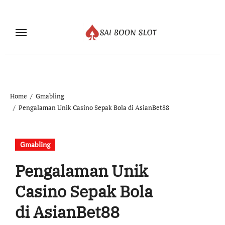
Skip
to
content
Home
Gmabling
Pengalaman Unik Casino Sepak Bola di AsianBet88
Gmabling
Pengalaman Unik
Casino Sepak Bola
di AsianBet88