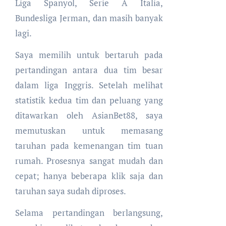
Liga Spanyol, Serie A Italia,
Bundesliga Jerman, dan masih banyak
lagi.
Saya memilih untuk bertaruh pada
pertandingan antara dua tim besar
dalam liga Inggris. Setelah melihat
statistik kedua tim dan peluang yang
ditawarkan oleh AsianBet88, saya
memutuskan untuk memasang
taruhan pada kemenangan tim tuan
rumah. Prosesnya sangat mudah dan
cepat; hanya beberapa klik saja dan
taruhan saya sudah diproses.
Selama pertandingan berlangsung,