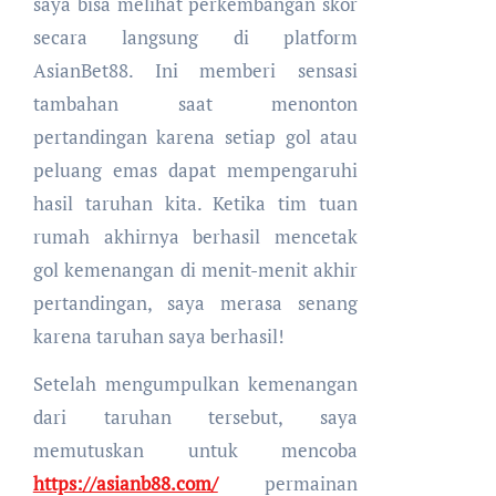
saya bisa melihat perkembangan skor
secara langsung di platform
AsianBet88. Ini memberi sensasi
tambahan saat menonton
pertandingan karena setiap gol atau
peluang emas dapat mempengaruhi
hasil taruhan kita. Ketika tim tuan
rumah akhirnya berhasil mencetak
gol kemenangan di menit-menit akhir
pertandingan, saya merasa senang
karena taruhan saya berhasil!
Setelah mengumpulkan kemenangan
dari taruhan tersebut, saya
memutuskan untuk mencoba
https://asianb88.com/
permainan